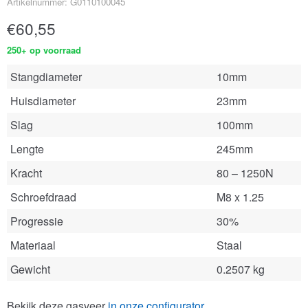
Artikelnummer: G0110100045
€
60,55
250+ op voorraad
Stangdiameter
10mm
Huisdiameter
23mm
Slag
100mm
Lengte
245mm
Kracht
80 – 1250N
Schroefdraad
M8 x 1.25
Progressie
30%
Materiaal
Staal
Gewicht
0.2507 kg
Bekijk deze gasveer
in onze configurator
.