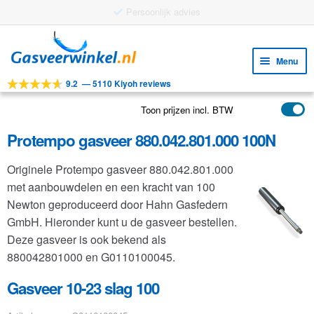
Gratis verzending vanaf €25
Ga
Ga
door
naar
Menu
naar
de
9.2
—
5110 Kiyoh reviews
navigatie
inhoud
Subm
Tools
uitv
Toon prijzen incl. BTW
Subm
Producten
uitv
Protempo gasveer 880.042.801.000 100N
Subm
Toepassingen
uitv
Originele Protempo gasveer 880.042.801.000
Subm
Klantenservice
met aanbouwdelen en een kracht van 100
uitv
FAQ
Newton geproduceerd door Hahn Gasfedern
GmbH. Hieronder kunt u de gasveer bestellen.
Deze gasveer is ook bekend als
880042801000 en G0110100045.
Gasveer 10-23 slag 100