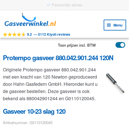
Gratis verzending vanaf €25
Ga
Ga
door
naar
Menu
naar
de
9.2
—
5112 Kiyoh reviews
navigatie
inhoud
Subm
Tools
uitv
Toon prijzen incl. BTW
Subm
Producten
uitv
Protempo gasveer 880.042.901.244 120N
Subm
Toepassingen
uitv
Originele Protempo gasveer 880.042.901.244
Subm
Klantenservice
met een kracht van 120 Newton geproduceerd
uitv
FAQ
door Hahn Gasfedern GmbH. Hieronder kunt u
de gasveer bestellen. Deze gasveer is ook
bekend als 880042901244 en G0110120045.
Gasveer 10-23 slag 120
Artikelnummer: G0110120045