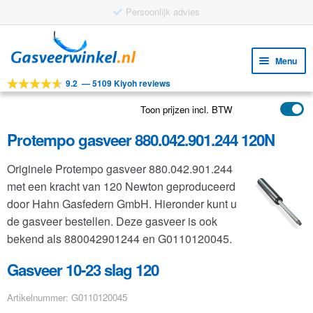
Ga
Ga
door
naar
Menu
naar
de
9.2
—
5109 Kiyoh reviews
navigatie
inhoud
Subm
Tools
uitv
Toon prijzen incl. BTW
Subm
Producten
uitv
Protempo gasveer 880.042.901.244 120N
Subm
Toepassingen
uitv
Originele Protempo gasveer 880.042.901.244
Subm
Klantenservice
met een kracht van 120 Newton geproduceerd
uitv
FAQ
door Hahn Gasfedern GmbH. Hieronder kunt u
de gasveer bestellen. Deze gasveer is ook
bekend als 880042901244 en G0110120045.
Gasveer 10-23 slag 120
Artikelnummer: G0110120045