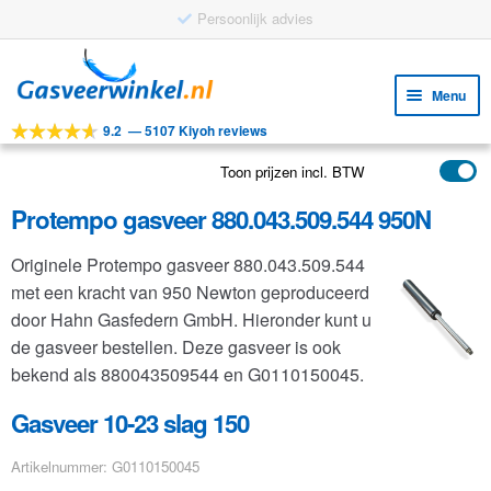
Persoonlijk advies
Ga
Ga
door
naar
Menu
naar
de
9.2
—
5107 Kiyoh reviews
navigatie
inhoud
Subm
Tools
uitv
Toon prijzen incl. BTW
Subm
Producten
uitv
Protempo gasveer 880.043.509.544 950N
Subm
Toepassingen
uitv
Originele Protempo gasveer 880.043.509.544
Subm
Klantenservice
met een kracht van 950 Newton geproduceerd
uitv
FAQ
door Hahn Gasfedern GmbH. Hieronder kunt u
de gasveer bestellen. Deze gasveer is ook
bekend als 880043509544 en G0110150045.
Gasveer 10-23 slag 150
Artikelnummer: G0110150045