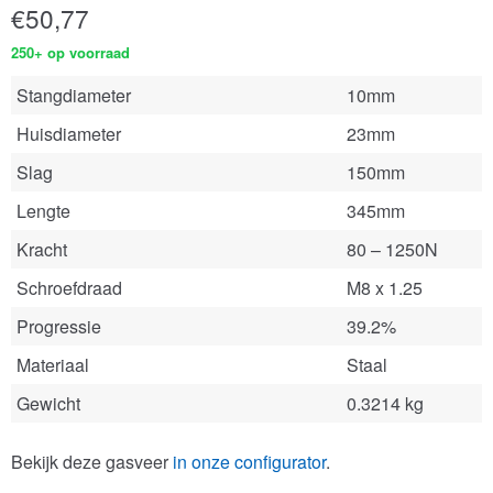
€
50,77
250+ op voorraad
Stangdiameter
10mm
Huisdiameter
23mm
Slag
150mm
Lengte
345mm
Kracht
80 – 1250N
Schroefdraad
M8 x 1.25
Progressie
39.2%
Materiaal
Staal
Gewicht
0.3214 kg
Bekijk deze gasveer
in onze configurator
.