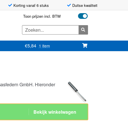
Korting vanaf 6 stuks
Duitse kwaliteit
Toon prijzen incl. BTW
Zoeken
naar:
€
5,84
1 item
Gasfedern GmbH. Hieronder
slag 160