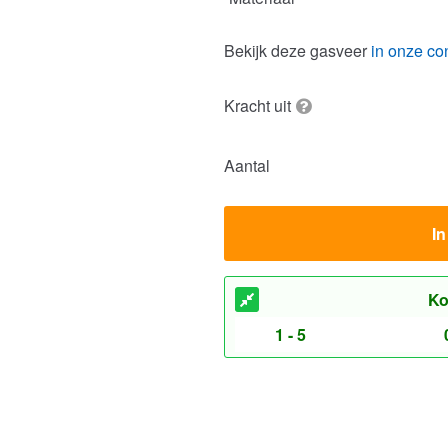
Kracht uit
Aantal
I
Ko
1 - 5
veren
Gasveren RVS 304
200N, M3.5 schroefdraad
Tot 450N, M5 schroefdraad