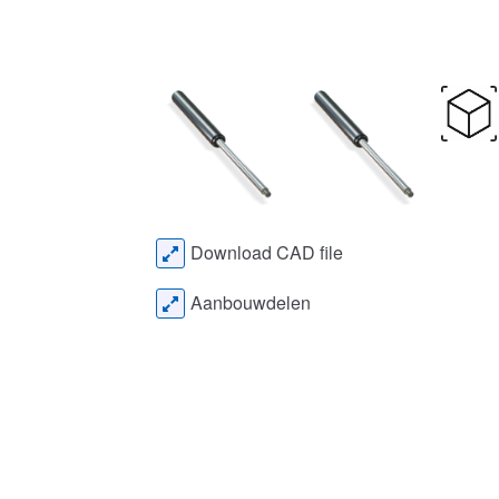
Download CAD file
Aanbouwdelen
Configureren
Gas
Kies uw gasveer met eventuele
Tot 