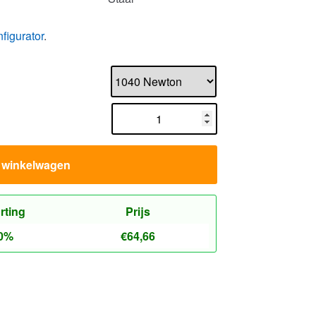
n winkelwagen
rting
Prijs
0%
€
64,66
Gasveerwinkel.nl
Contact