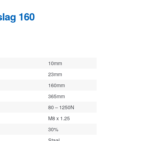
10mm
23mm
160mm
365mm
80 – 1250N
M8 x 1.25
30%
Staal
figurator
.