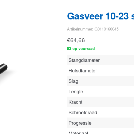
€
64,66
93 op voorraad
Stangdiameter
Huisdiameter
Slag
Lengte
Kracht
Schroefdraad
Progressie
Materiaal
Bekijk deze gasveer
in onze con