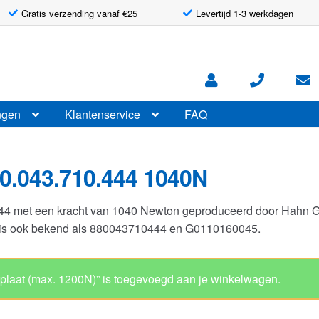
Gratis verzending vanaf €25
Levertijd 1-3 werkdagen
ngen
Klantenservice
FAQ
0.043.710.444 1040N
444 met een kracht van 1040 Newton geproduceerd door Hahn 
r is ook bekend als 880043710444 en G0110160045.
Gasveer 10-23 
Artikelnummer: G0110160045