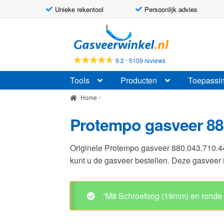
Unieke rekentool
Persoonlijk advies
Ga
Ga
door
naar
naar
de
-
9.2
5109 reviews
navigatie
inhoud
Tools
Producten
Toepassi
Home
Protempo gasveer 88
Originele Protempo gasveer 880.043.710.
kunt u de gasveer bestellen. Deze gasvee