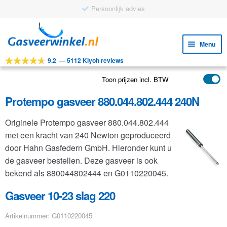
Persoonlijk advies
Ga
Ga
door
naar
Menu
naar
de
9.2
—
5112 Kiyoh reviews
navigatie
inhoud
Subm
Tools
uitv
Toon prijzen incl. BTW
Subm
Producten
uitv
Protempo gasveer 880.044.802.444 240N
Subm
Toepassingen
uitv
Originele Protempo gasveer 880.044.802.444
Subm
Klantenservice
met een kracht van 240 Newton geproduceerd
uitv
FAQ
door Hahn Gasfedern GmbH. Hieronder kunt u
de gasveer bestellen. Deze gasveer is ook
bekend als 880044802444 en G0110220045.
Gasveer 10-23 slag 220
Artikelnummer: G0110220045