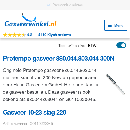
Persoonlijk advies
Ga
Ga
door
naar
Menu
naar
de
9.2
—
5110 Kiyoh reviews
navigatie
inhoud
Subm
Tools
uitv
Toon prijzen incl. BTW
Subm
Producten
uitv
Protempo gasveer 880.044.803.044 300N
Subm
Toepassingen
uitv
Originele Protempo gasveer 880.044.803.044
Subm
Klantenservice
met een kracht van 300 Newton geproduceerd
uitv
FAQ
door Hahn Gasfedern GmbH. Hieronder kunt u
de gasveer bestellen. Deze gasveer is ook
bekend als 880044803044 en G0110220045.
Gasveer 10-23 slag 220
Artikelnummer: G0110220045