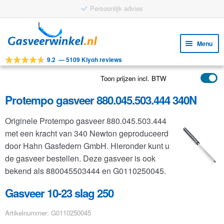
Persoonlijk advies
Ga
Ga
door
naar
Menu
naar
de
9.2
—
5109 Kiyoh reviews
navigatie
inhoud
Subm
Tools
uitv
Toon prijzen incl. BTW
Subm
Producten
uitv
Protempo gasveer 880.045.503.444 340N
Subm
Toepassingen
uitv
Originele Protempo gasveer 880.045.503.444
Subm
Klantenservice
met een kracht van 340 Newton geproduceerd
uitv
FAQ
door Hahn Gasfedern GmbH. Hieronder kunt u
de gasveer bestellen. Deze gasveer is ook
bekend als 880045503444 en G0110250045.
Gasveer 10-23 slag 250
Artikelnummer: G0110250045