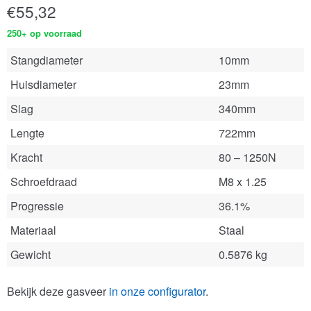
€
55,32
250+ op voorraad
Stangdiameter
10mm
Huisdiameter
23mm
Slag
340mm
Lengte
722mm
Kracht
80 – 1250N
Schroefdraad
M8 x 1.25
Progressie
36.1%
Materiaal
Staal
Gewicht
0.5876 kg
Bekijk deze gasveer
in onze configurator
.