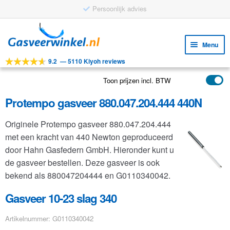
Persoonlijk advies
Ga
Ga
door
naar
Menu
naar
de
9.2
—
5110 Kiyoh reviews
navigatie
inhoud
Subm
Tools
uitv
Toon prijzen incl. BTW
Subm
Producten
uitv
Protempo gasveer 880.047.204.444 440N
Subm
Toepassingen
uitv
Originele Protempo gasveer 880.047.204.444
Subm
Klantenservice
met een kracht van 440 Newton geproduceerd
uitv
FAQ
door Hahn Gasfedern GmbH. Hieronder kunt u
de gasveer bestellen. Deze gasveer is ook
bekend als 880047204444 en G0110340042.
Gasveer 10-23 slag 340
Artikelnummer: G0110340042