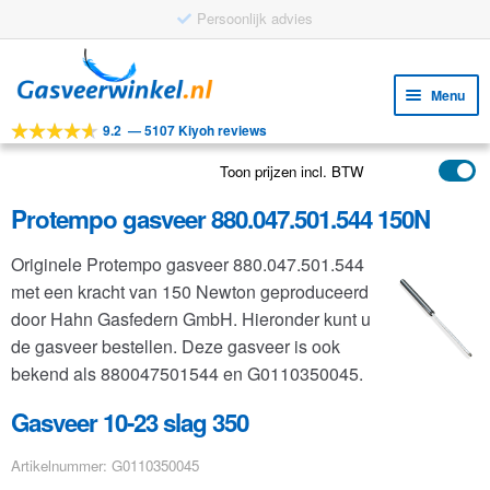
Persoonlijk advies
Ga
Ga
door
naar
Menu
naar
de
9.2
—
5107 Kiyoh reviews
navigatie
inhoud
Subm
Tools
uitv
Toon prijzen incl. BTW
Subm
Producten
uitv
Protempo gasveer 880.047.501.544 150N
Subm
Toepassingen
uitv
Originele Protempo gasveer 880.047.501.544
Subm
Klantenservice
met een kracht van 150 Newton geproduceerd
uitv
FAQ
door Hahn Gasfedern GmbH. Hieronder kunt u
de gasveer bestellen. Deze gasveer is ook
bekend als 880047501544 en G0110350045.
Gasveer 10-23 slag 350
Artikelnummer: G0110350045