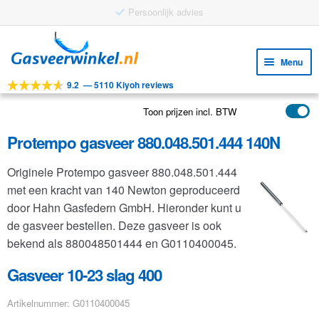
Gratis verzending vanaf €25
Ga
Ga
door
naar
Menu
naar
de
9.2
—
5110 Kiyoh reviews
navigatie
inhoud
Subm
Tools
uitv
Toon prijzen incl. BTW
Subm
Producten
uitv
Protempo gasveer 880.048.501.444 140N
Subm
Toepassingen
uitv
Originele Protempo gasveer 880.048.501.444
Subm
Klantenservice
met een kracht van 140 Newton geproduceerd
uitv
FAQ
door Hahn Gasfedern GmbH. Hieronder kunt u
de gasveer bestellen. Deze gasveer is ook
bekend als 880048501444 en G0110400045.
Gasveer 10-23 slag 400
Artikelnummer: G0110400045