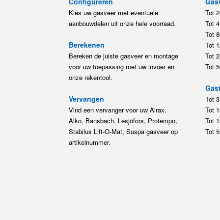
Configureren
Gas
Kies uw gasveer met eventuele
Tot 
aanbouwdelen uit onze hele voorraad.
Tot 
Tot 
Berekenen
Tot 
Bereken de juiste gasveer en montage
Tot 
voor uw toepassing met uw invoer en
Tot 
onze rekentool.
Gast
Vervangen
Tot 
Vind een vervanger voor uw Airax,
Tot 
Alko, Bansbach, Lesjöfors, Protempo,
Tot 
Stabilus Lift-O-Mat, Suspa gasveer op
Tot 
artikelnummer.