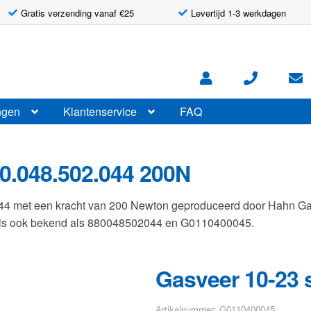
Gratis verzending vanaf €25
Levertijd 1-3 werkdagen
ngen
Klantenservice
FAQ
0.048.502.044 200N
044 met een kracht van 200 Newton geproduceerd door Hahn G
r is ook bekend als 880048502044 en G0110400045.
Gasveer 10-23 
Artikelnummer: G0110400045