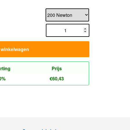
n winkelwagen
rting
Prijs
0%
€
60,43