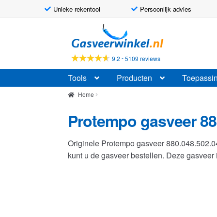
Unieke rekentool
Persoonlijk advies
Ga
Ga
door
naar
naar
de
-
9.2
5109 reviews
navigatie
inhoud
Tools
Producten
Toepassi
Home
Protempo gasveer 88
Originele Protempo gasveer 880.048.502.
kunt u de gasveer bestellen. Deze gasvee