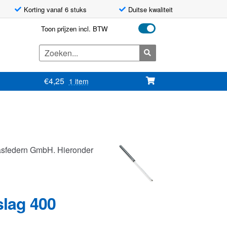
Korting vanaf 6 stuks
Duitse kwaliteit
Toon prijzen incl. BTW
Zoeken
naar:
€
4,25
1 item
asfedern GmbH. Hieronder
slag 400