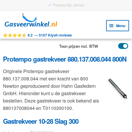
Persoonlijk advies
Ga
Ga
door
naar
Menu
naar
de
9.2
—
5107 Kiyoh reviews
navigatie
inhoud
Subm
Tools
uitv
Toon prijzen incl. BTW
Subm
Producten
uitv
Protempo gastrekveer 880.137.008.044 800N
Subm
Toepassingen
uitv
Originele Protempo gastrekveer
Subm
Klantenservice
880.137.008.044 met een kracht van 800
uitv
FAQ
Newton geproduceerd door Hahn Gasfedern
GmbH. Hieronder kunt u de gastrekveer
bestellen. Deze gastrekveer is ook bekend als
880137008044 en T0110300100.
Gastrekveer 10-28 Slag 300