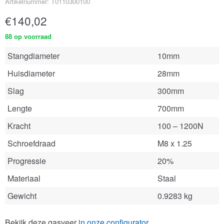
Artikelnummer: T0110300100
€
140,02
88 op voorraad
Stangdiameter
10mm
Huisdiameter
28mm
Slag
300mm
Lengte
700mm
Kracht
100 – 1200N
Schroefdraad
M8 x 1.25
Progressie
20%
Materiaal
Staal
Gewicht
0.9283 kg
Bekijk deze gasveer
in onze configurator
.