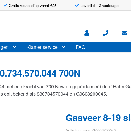
Gratis verzending vanaf €25
Levertijd 1-3 werkdagen
ngen
Klantenservice
FAQ
0.734.570.044 700N
044 met een kracht van 700 Newton geproduceerd door Hahn G
r is ook bekend als 880734570044 en G0608200045.
Gasveer 8-19 s
Artikelnummer: G0608200045