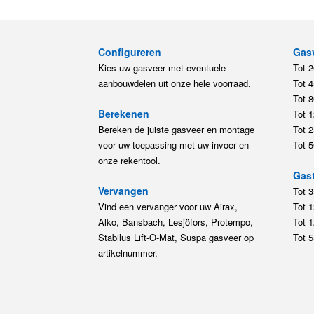
Configureren
Gas
Kies uw gasveer met eventuele
Tot 
aanbouwdelen uit onze hele voorraad.
Tot 
Tot 
Berekenen
Tot 
Bereken de juiste gasveer en montage
Tot 
voor uw toepassing met uw invoer en
Tot 
onze rekentool.
Gast
Vervangen
Tot 
Vind een vervanger voor uw Airax,
Tot 
Alko, Bansbach, Lesjöfors, Protempo,
Tot 
Stabilus Lift-O-Mat, Suspa gasveer op
Tot 
artikelnummer.