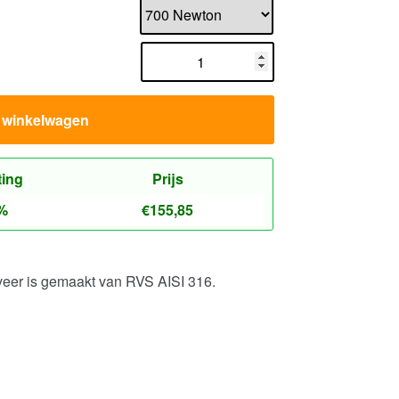
n winkelwagen
ting
Prijs
%
€
155,85
veer is gemaakt van RVS AISI 316.