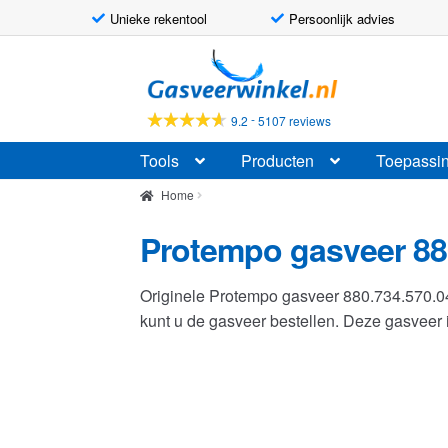
Unieke rekentool
Persoonlijk advies
Ga
Ga
door
naar
naar
de
-
9.2
5107 reviews
navigatie
inhoud
Tools
Producten
Toepassi
Home
Protempo gasveer 88
Originele Protempo gasveer 880.734.570.
kunt u de gasveer bestellen. Deze gasvee