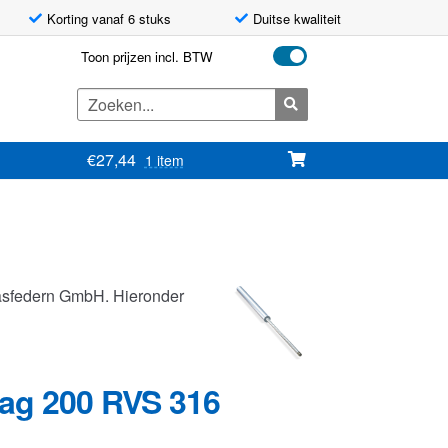
Korting vanaf 6 stuks
Duitse kwaliteit
Toon prijzen incl. BTW
Zoeken
naar:
€
27,44
1 item
asfedern GmbH. Hieronder
lag 200 RVS 316