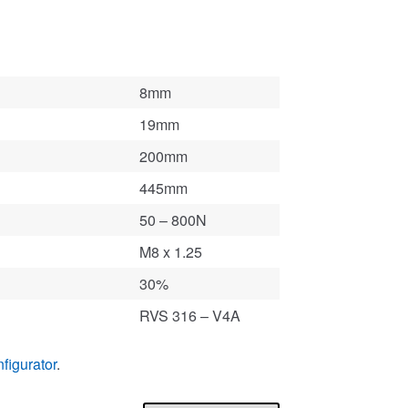
8mm
19mm
200mm
445mm
50 – 800N
M8 x 1.25
30%
RVS 316 – V4A
figurator
.