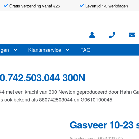
Gratis verzending vanaf €25
Levertijd 1-3 werkdagen
ngen
Klantenservice
FAQ
0.742.503.044 300N
044 met een kracht van 300 Newton geproduceerd door Hahn G
r is ook bekend als 880742503044 en G0610100045.
Gasveer 10-23 
Artikelnummer: G0610100045