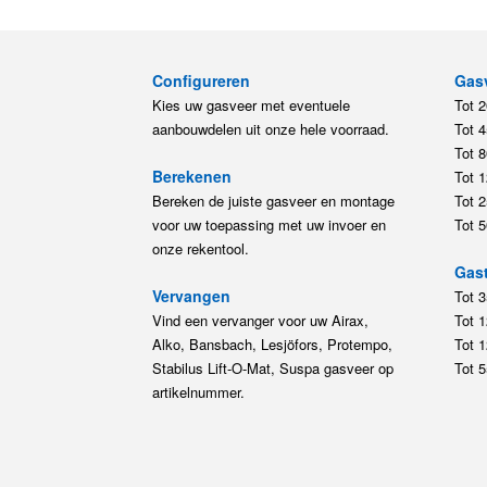
Configureren
Gas
Kies uw gasveer met eventuele
Tot 
aanbouwdelen uit onze hele voorraad.
Tot 
Tot 
Berekenen
Tot 
Bereken de juiste gasveer en montage
Tot 
voor uw toepassing met uw invoer en
Tot 
onze rekentool.
Gast
Vervangen
Tot 
Vind een vervanger voor uw Airax,
Tot 
Alko, Bansbach, Lesjöfors, Protempo,
Tot 
Stabilus Lift-O-Mat, Suspa gasveer op
Tot 
artikelnummer.