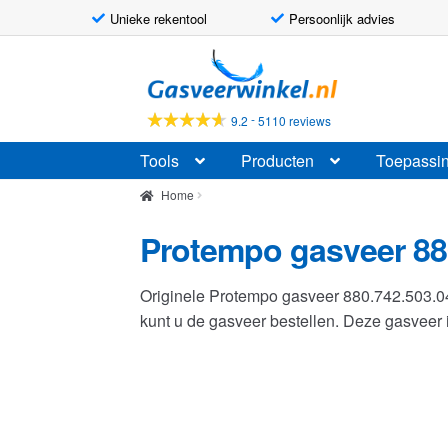
Unieke rekentool
Persoonlijk advies
Ga
Ga
door
naar
naar
de
-
9.2
5110 reviews
navigatie
inhoud
Tools
Producten
Toepassi
Home
Protempo gasveer 88
Originele Protempo gasveer 880.742.503.
kunt u de gasveer bestellen. Deze gasvee