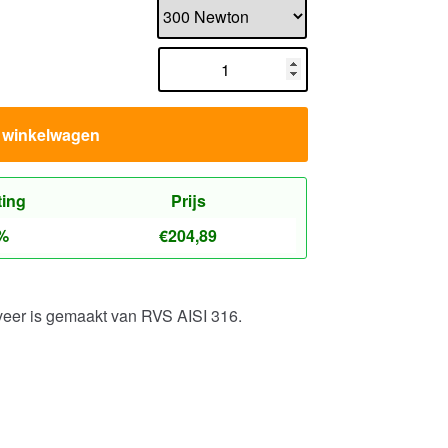
n winkelwagen
ting
Prijs
%
€
204,89
veer is gemaakt van RVS AISI 316.