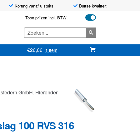
Korting vanaf 6 stuks
Duitse kwaliteit
Toon prijzen incl. BTW
Zoeken
naar:
€
26,66
1 item
asfedern GmbH. Hieronder
slag 100 RVS 316