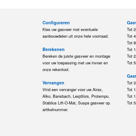
Configureren
Gas
Kies uw gasveer met eventuele
Tot 
aanbouwdelen uit onze hele voorraad.
Tot 
Tot 
Berekenen
Tot 
Bereken de juiste gasveer en montage
Tot 
voor uw toepassing met uw invoer en
Tot 
onze rekentool.
Gast
Vervangen
Tot 
Vind een vervanger voor uw Airax,
Tot 
Alko, Bansbach, Lesjöfors, Protempo,
Tot 
Stabilus Lift-O-Mat, Suspa gasveer op
Tot 
artikelnummer.