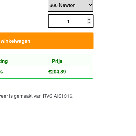
n winkelwagen
ting
Prijs
%
€
204,89
veer is gemaakt van RVS AISI 316.