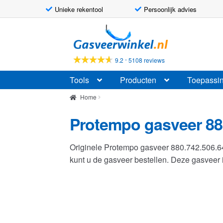
Unieke rekentool
Persoonlijk advies
Ga
Ga
door
naar
naar
de
-
9.2
5108 reviews
navigatie
inhoud
Tools
Producten
Toepassi
Home
Protempo gasveer 88
Originele Protempo gasveer 880.742.506.
kunt u de gasveer bestellen. Deze gasvee