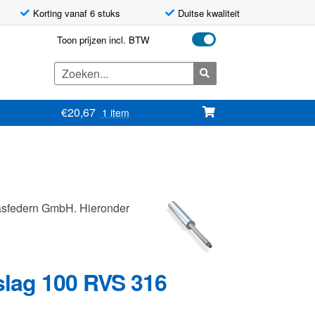
Korting vanaf 6 stuks
Duitse kwaliteit
Toon prijzen incl. BTW
Zoeken
naar:
€
20,67
1 item
asfedern GmbH. Hieronder
slag 100 RVS 316