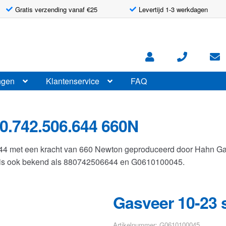
Gratis verzending vanaf €25
Levertijd 1-3 werkdagen
ngen
Klantenservice
FAQ
0.742.506.644 660N
644 met een kracht van 660 Newton geproduceerd door Hahn G
r is ook bekend als 880742506644 en G0610100045.
Gasveer 10-23 
Artikelnummer: G0610100045