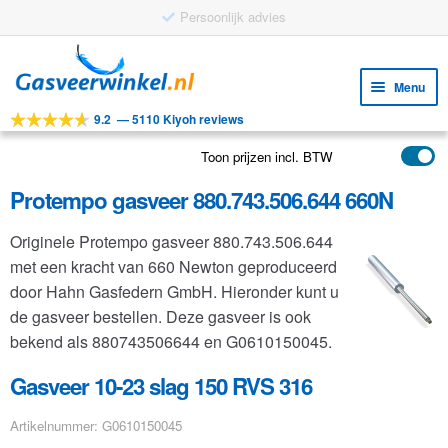
Persoonlijk advies
Ga
Ga
door
naar
Menu
naar
de
9.2
—
5110 Kiyoh reviews
navigatie
inhoud
Subm
Tools
uitv
Toon prijzen incl. BTW
Subm
Producten
uitv
Protempo gasveer 880.743.506.644 660N
Subm
Toepassingen
uitv
Originele Protempo gasveer 880.743.506.644
Subm
Klantenservice
met een kracht van 660 Newton geproduceerd
uitv
FAQ
door Hahn Gasfedern GmbH. Hieronder kunt u
de gasveer bestellen. Deze gasveer is ook
bekend als 880743506644 en G0610150045.
Gasveer 10-23 slag 150 RVS 316
Artikelnummer: G0610150045