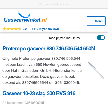
Gratis verzending vanaf €25
Ga
Ga
door
naar
Menu
naar
de
9.2
—
5110 Kiyoh reviews
navigatie
inhoud
Subm
Tools
uitv
Toon prijzen incl. BTW
Subm
Producten
uitv
Protempo gasveer 880.746.506.544 650N
Subm
Toepassingen
uitv
Originele Protempo gasveer 880.746.506.544
Subm
Klantenservice
met een kracht van 650 Newton geproduceerd
uitv
FAQ
door Hahn Gasfedern GmbH. Hieronder kunt u
de gasveer bestellen. Deze gasveer is ook
bekend als 880746506544 en G0610300045.
Gasveer 10-23 slag 300 RVS 316
Artikelnummer: G0610300045