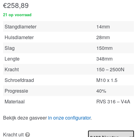
€
258,89
21 op voorraad
Stangdiameter
14mm
Huisdiameter
28mm
Slag
150mm
Lengte
348mm
Kracht
150 – 2500N
Schroefdraad
M10 x 1.5
Progressie
40%
Materiaal
RVS 316 – V4A
Bekijk deze gasveer
in onze configurator
.
Kracht uit