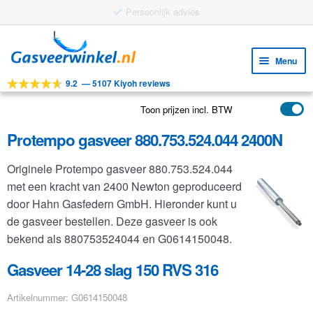
Gratis verzending vanaf €25
Ga
Ga
door
naar
Menu
naar
de
9.2
—
5107 Kiyoh reviews
navigatie
inhoud
Subm
Tools
uitv
Toon prijzen incl. BTW
Subm
Producten
uitv
Protempo gasveer 880.753.524.044 2400N
Subm
Toepassingen
uitv
Originele Protempo gasveer 880.753.524.044
Subm
Klantenservice
met een kracht van 2400 Newton geproduceerd
uitv
FAQ
door Hahn Gasfedern GmbH. Hieronder kunt u
de gasveer bestellen. Deze gasveer is ook
bekend als 880753524044 en G0614150048.
Gasveer 14-28 slag 150 RVS 316
Artikelnummer: G0614150048