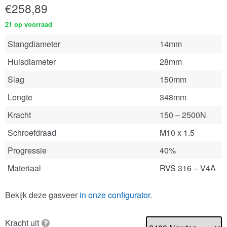
€
258,89
21 op voorraad
Stangdiameter
14mm
Huisdiameter
28mm
Slag
150mm
Lengte
348mm
Kracht
150 – 2500N
Schroefdraad
M10 x 1.5
Progressie
40%
Materiaal
RVS 316 – V4A
Bekijk deze gasveer
in onze configurator
.
Kracht uit