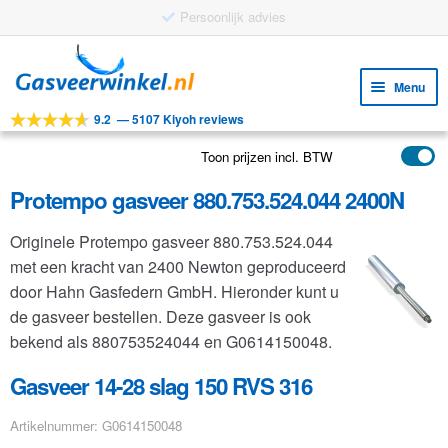
Gratis verzending vanaf €25
Ga
Ga
door
naar
Menu
naar
de
9.2
—
5107 Kiyoh reviews
navigatie
inhoud
Subm
Tools
uitv
Toon prijzen incl. BTW
Subm
Producten
uitv
Protempo gasveer 880.753.524.044 2400N
Subm
Toepassingen
uitv
Originele Protempo gasveer 880.753.524.044
Subm
Klantenservice
met een kracht van 2400 Newton geproduceerd
uitv
FAQ
door Hahn Gasfedern GmbH. Hieronder kunt u
de gasveer bestellen. Deze gasveer is ook
bekend als 880753524044 en G0614150048.
Gasveer 14-28 slag 150 RVS 316
Artikelnummer: G0614150048