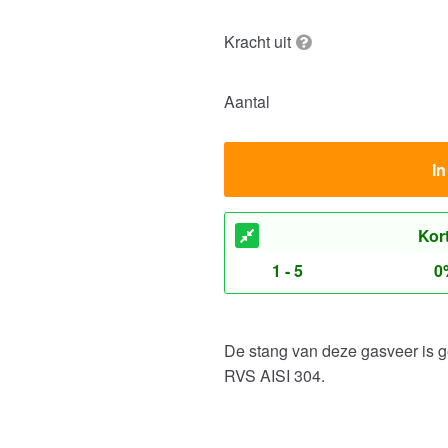
Kracht uit
Aantal
I
Kor
1 - 5
0
De stang van deze gasveer is g
RVS AISI 304.