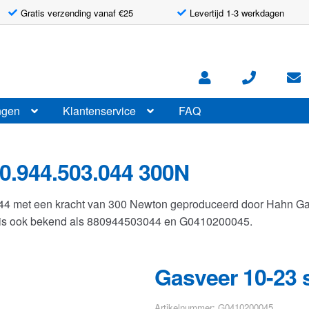
Gratis verzending vanaf €25
Levertijd 1-3 werkdagen
ngen
Klantenservice
FAQ
0.944.503.044 300N
044 met een kracht van 300 Newton geproduceerd door Hahn G
r is ook bekend als 880944503044 en G0410200045.
Gasveer 10-23 
Artikelnummer: G0410200045