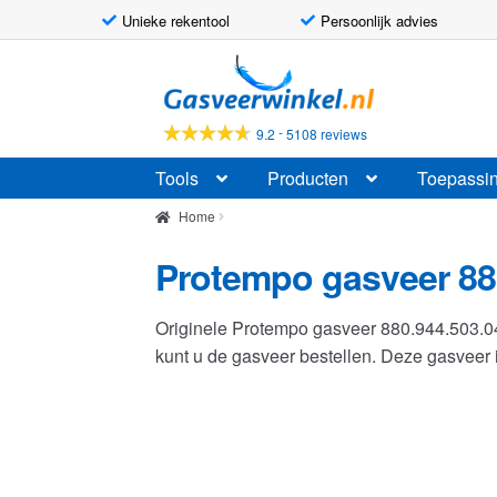
Unieke rekentool
Persoonlijk advies
Ga
Ga
door
naar
naar
de
-
9.2
5108 reviews
navigatie
inhoud
Tools
Producten
Toepassi
Home
Protempo gasveer 88
Originele Protempo gasveer 880.944.503.
kunt u de gasveer bestellen. Deze gasvee