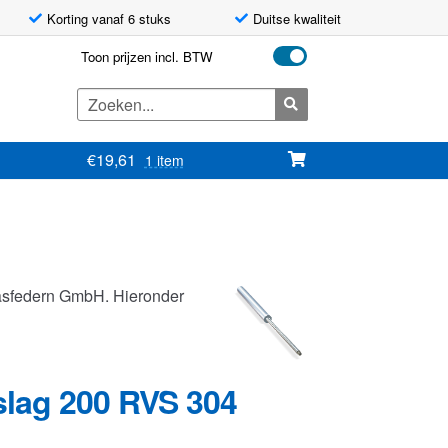
Korting vanaf 6 stuks
Duitse kwaliteit
Toon prijzen incl. BTW
Zoeken
naar:
€
19,61
1 item
asfedern GmbH. Hieronder
slag 200 RVS 304