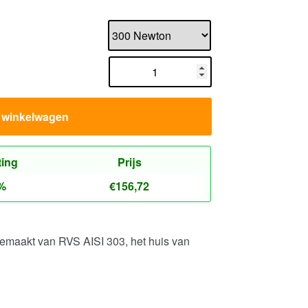
n winkelwagen
ting
Prijs
%
€
156,72
emaakt van RVS AISI 303, het huis van