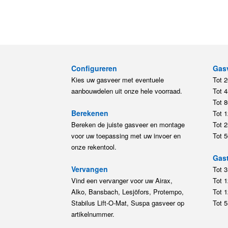
Configureren
Gas
Kies uw gasveer met eventuele
Tot 
aanbouwdelen uit onze hele voorraad.
Tot 
Tot 
Berekenen
Tot 
Bereken de juiste gasveer en montage
Tot 
voor uw toepassing met uw invoer en
Tot 
onze rekentool.
Gast
Vervangen
Tot 
Vind een vervanger voor uw Airax,
Tot 
Alko, Bansbach, Lesjöfors, Protempo,
Tot 
Stabilus Lift-O-Mat, Suspa gasveer op
Tot 
artikelnummer.