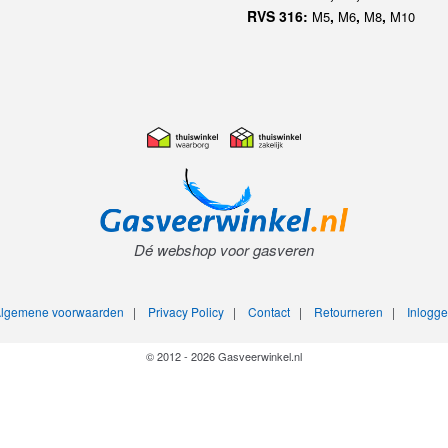
RVS 316:
,
,
,
M5
M6
M8
M10
Dé webshop voor gasveren
lgemene voorwaarden
|
Privacy Policy
|
Contact
|
Retourneren
|
Inlogg
© 2012 - 2026 Gasveerwinkel.nl