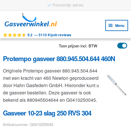
Persoonlijk advies
Ga
Ga
door
naar
Menu
naar
de
9.2
—
5110 Kiyoh reviews
navigatie
inhoud
Subm
Tools
uitv
Toon prijzen incl. BTW
Subm
Producten
uitv
Protempo gasveer 880.945.504.644 460N
Subm
Toepassingen
uitv
Originele Protempo gasveer 880.945.504.644
Subm
Klantenservice
met een kracht van 460 Newton geproduceerd
uitv
FAQ
door Hahn Gasfedern GmbH. Hieronder kunt u
de gasveer bestellen. Deze gasveer is ook
bekend als 880945504644 en G0410250045.
Gasveer 10-23 slag 250 RVS 304
Artikelnummer: G0410250045