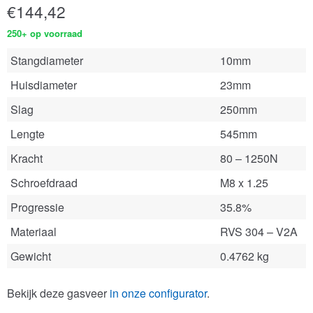
€
144,42
250+ op voorraad
Stangdiameter
10mm
Huisdiameter
23mm
Slag
250mm
Lengte
545mm
Kracht
80 – 1250N
Schroefdraad
M8 x 1.25
Progressie
35.8%
Materiaal
RVS 304 – V2A
Gewicht
0.4762 kg
Bekijk deze gasveer
in onze configurator
.