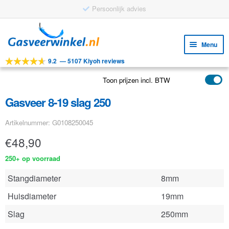
Persoonlijk advies
Ga
Ga
door
naar
Menu
naar
de
9.2
—
5107 Kiyoh reviews
navigatie
inhoud
Subm
Tools
uitv
Toon prijzen incl. BTW
Subm
Producten
uitv
Gasveer 8-19 slag 250
Subm
Toepassingen
uitv
Artikelnummer: G0108250045
Subm
Klantenservice
uitv
€
48,90
FAQ
250+ op voorraad
Stangdiameter
8mm
Huisdiameter
19mm
Slag
250mm