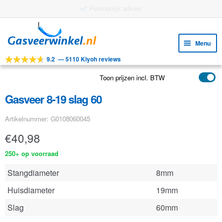
Gratis verzending vanaf €25
Ga
Ga
door
naar
Menu
naar
de
9.2
—
5110 Kiyoh reviews
navigatie
inhoud
Subm
Tools
uitv
Toon prijzen incl. BTW
Subm
Producten
uitv
Gasveer 8-19 slag 60
Subm
Toepassingen
uitv
Artikelnummer: G0108060045
Subm
Klantenservice
uitv
€
40,98
FAQ
250+ op voorraad
Stangdiameter
8mm
Huisdiameter
19mm
Slag
60mm