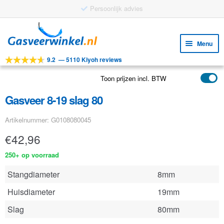
Persoonlijk advies
Ga
Ga
door
naar
Menu
naar
de
9.2
—
5110 Kiyoh reviews
navigatie
inhoud
Subm
Tools
uitv
Toon prijzen incl. BTW
Subm
Producten
uitv
Gasveer 8-19 slag 80
Subm
Toepassingen
uitv
Artikelnummer: G0108080045
Subm
Klantenservice
uitv
€
42,96
FAQ
250+ op voorraad
Stangdiameter
8mm
Huisdiameter
19mm
Slag
80mm