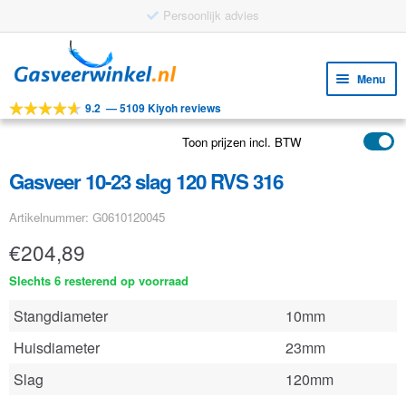
Ga
Ga
door
naar
Menu
naar
de
9.2
—
5109 Kiyoh reviews
navigatie
inhoud
Subm
Tools
uitv
Toon prijzen incl. BTW
Subm
Producten
uitv
Gasveer 10-23 slag 120 RVS 316
Subm
Toepassingen
uitv
Artikelnummer: G0610120045
Subm
Klantenservice
uitv
€
204,89
FAQ
Slechts 6 resterend op voorraad
Stangdiameter
10mm
Huisdiameter
23mm
Slag
120mm