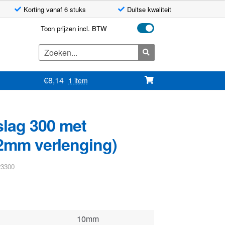
Korting vanaf 6 stuks
Duitse kwaliteit
Toon prijzen incl. BTW
Zoeken
naar:
€
8,14
1 item
slag 300 met
42mm verlenging)
23300
10mm