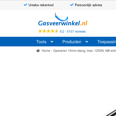
Unieke rekentool
Persoonlijk advies
Ga
Ga
door
naar
naar
de
-
9.2
5107 reviews
navigatie
inhoud
Tools
Producten
Toepassi
Home
Gasveren 10mm stang, max. 1250N, M8 sch