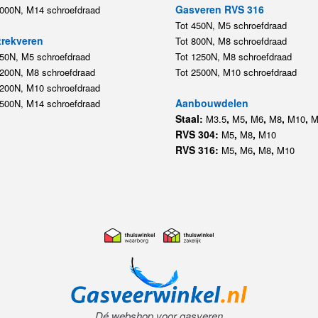
Gasveren RVS 316
5000N, M14 schroefdraad
Tot 450N, M5 schroefdraad
rekveren
Tot 800N, M8 schroefdraad
350N, M5 schroefdraad
Tot 1250N, M8 schroefdraad
1200N, M8 schroefdraad
Tot 2500N, M10 schroefdraad
1200N, M10 schroefdraad
Aanbouwdelen
5500N, M14 schroefdraad
Staal:
,
,
,
,
,
M3.5
M5
M6
M8
M10
M
RVS 304:
,
,
M5
M8
M10
RVS 316:
,
,
,
M5
M6
M8
M10
Dé webshop voor gasveren