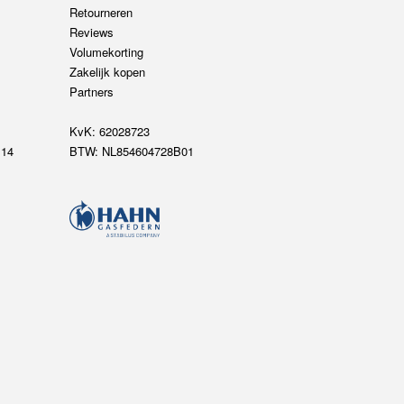
Retourneren
Reviews
Volumekorting
Zakelijk kopen
Partners
KvK: 62028723
14
BTW: NL854604728B01