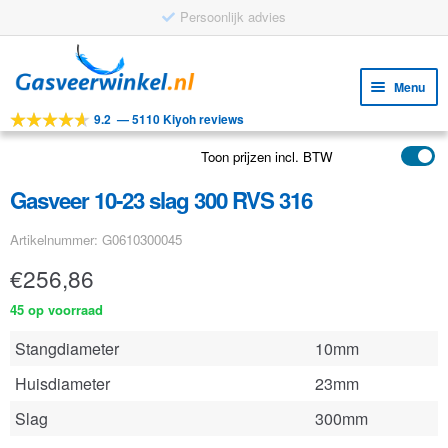
Persoonlijk advies
Ga
Ga
door
naar
Menu
naar
de
9.2
—
5110 Kiyoh reviews
navigatie
inhoud
Subm
Tools
uitv
Toon prijzen incl. BTW
Subm
Producten
uitv
Gasveer 10-23 slag 300 RVS 316
Subm
Toepassingen
uitv
Artikelnummer: G0610300045
Subm
Klantenservice
uitv
€
256,86
FAQ
45 op voorraad
Stangdiameter
10mm
Huisdiameter
23mm
Slag
300mm