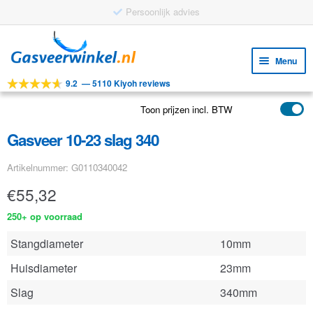
Persoonlijk advies
Ga
Ga
door
naar
Menu
naar
de
9.2
—
5110 Kiyoh reviews
navigatie
inhoud
Subm
Tools
uitv
Toon prijzen incl. BTW
Subm
Producten
uitv
Gasveer 10-23 slag 340
Subm
Toepassingen
uitv
Artikelnummer: G0110340042
Subm
Klantenservice
uitv
€
55,32
FAQ
250+ op voorraad
Stangdiameter
10mm
Huisdiameter
23mm
Slag
340mm