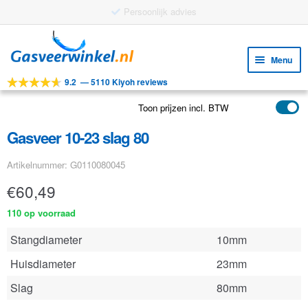
Gratis verzending vanaf €25
Ga
Ga
door
naar
Menu
naar
de
9.2
—
5110 Kiyoh reviews
navigatie
inhoud
Subm
Tools
uitv
Toon prijzen incl. BTW
Subm
Producten
uitv
Gasveer 10-23 slag 80
Subm
Toepassingen
uitv
Artikelnummer: G0110080045
Subm
Klantenservice
uitv
€
60,49
FAQ
110 op voorraad
Stangdiameter
10mm
Huisdiameter
23mm
Slag
80mm