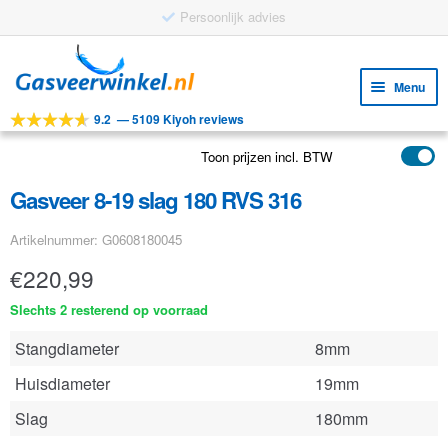
Persoonlijk advies
Ga
Ga
door
naar
Menu
naar
de
9.2
—
5109 Kiyoh reviews
navigatie
inhoud
Subm
Tools
uitv
Toon prijzen incl. BTW
Subm
Producten
uitv
Gasveer 8-19 slag 180 RVS 316
Subm
Toepassingen
uitv
Artikelnummer: G0608180045
Subm
Klantenservice
uitv
€
220,99
FAQ
Slechts 2 resterend op voorraad
Stangdiameter
8mm
Huisdiameter
19mm
Slag
180mm