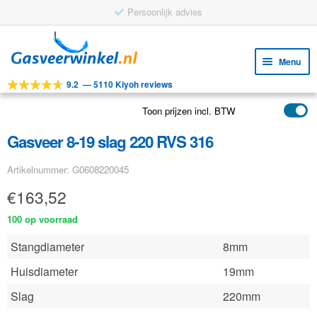
Persoonlijk advies
Ga
Ga
door
naar
Menu
naar
de
9.2
—
5110 Kiyoh reviews
navigatie
inhoud
Subm
Tools
uitv
Toon prijzen incl. BTW
Subm
Producten
uitv
Gasveer 8-19 slag 220 RVS 316
Subm
Toepassingen
uitv
Artikelnummer: G0608220045
Subm
Klantenservice
uitv
€
163,52
FAQ
100 op voorraad
Stangdiameter
8mm
Huisdiameter
19mm
Slag
220mm