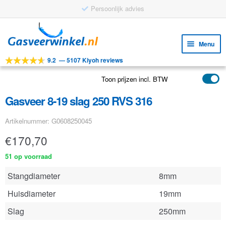
Persoonlijk advies
Ga
Ga
door
naar
Menu
naar
de
9.2
—
5107 Kiyoh reviews
navigatie
inhoud
Subm
Tools
uitv
Toon prijzen incl. BTW
Subm
Producten
uitv
Gasveer 8-19 slag 250 RVS 316
Subm
Toepassingen
uitv
Artikelnummer: G0608250045
Subm
Klantenservice
uitv
€
170,70
FAQ
51 op voorraad
Stangdiameter
8mm
Huisdiameter
19mm
Slag
250mm