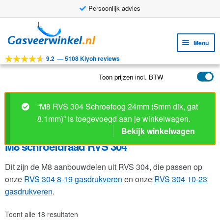
Persoonlijk advies
Ga
Ga
door
naar
Menu
naar
de
9.2
—
5108 Kiyoh reviews
navigatie
inhoud
Subm
Tools
uitv
Toon prijzen incl. BTW
Subm
Producten
uitv
Subm
Toepassingen
“M8 RVS 304 Schroefoog 24mm (5mm dik, gat
uitv
8.1mm)” is toegevoegd aan je winkelwagen.
Subm
Klantenservice
Bekijk winkelwagen
uitv
FAQ
M8 schroefdraad RVS 304
Dit zijn de M8 aanbouwdelen uit RVS 304, die passen op
onze
RVS 304 8-19 gasdrukveren
en onze
RVS 304 10-23
gasdrukveren
.
Toont alle 18 resultaten