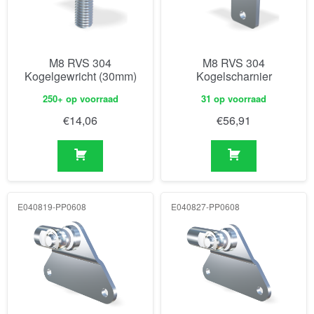
M8 RVS 304
M8 RVS 304
Kogelgewricht (30mm)
Kogelscharnier
250+ op voorraad
31 op voorraad
€
14,06
€
56,91
E040819-PP0608
E040827-PP0608