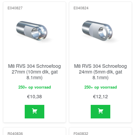
E040827
E040824
M8 RVS 304 Schroefoog
M8 RVS 304 Schroefoog
27mm (10mm dik, gat
24mm (5mm dik, gat
8.1mm)
8.1mm)
250+ op voorraad
250+ op voorraad
€
10,38
€
12,12
R040836
F040832