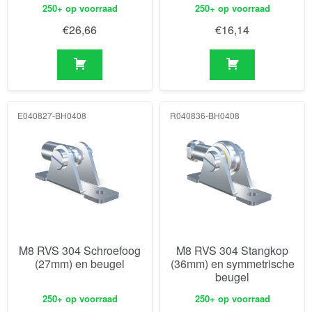
250+ op voorraad
250+ op voorraad
€
26,66
€
16,14
E040827-BH0408
R040836-BH0408
M8 RVS 304 Schroefoog
M8 RVS 304 Stangkop
(27mm) en beugel
(36mm) en symmetrische
beugel
250+ op voorraad
250+ op voorraad