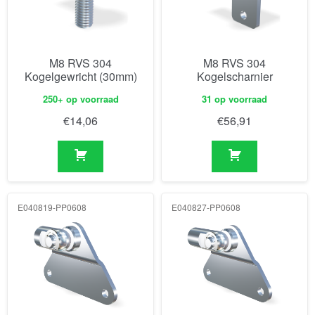
M8 RVS 304
M8 RVS 304
Kogelgewricht (30mm)
Kogelscharnier
250+ op voorraad
31 op voorraad
€
14,06
€
56,91
E040819-PP0608
E040827-PP0608