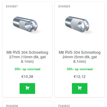
E040827
E040824
M8 RVS 304 Schroefoog
M8 RVS 304 Schroefoog
27mm (10mm dik, gat
24mm (5mm dik, gat
8.1mm)
8.1mm)
250+ op voorraad
250+ op voorraad
€
10,38
€
12,12
R040836
F040832