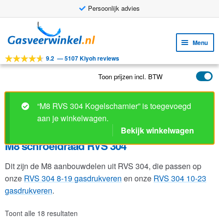
Persoonlijk advies
Ga
Ga
door
naar
Menu
naar
de
9.2
—
5107 Kiyoh reviews
navigatie
inhoud
Subm
Tools
uitv
Toon prijzen incl. BTW
Subm
Producten
uitv
Subm
Toepassingen
“M8 RVS 304 Kogelscharnier” is toegevoegd
uitv
aan je winkelwagen.
Subm
Klantenservice
Bekijk winkelwagen
uitv
FAQ
M8 schroefdraad RVS 304
Dit zijn de M8 aanbouwdelen uit RVS 304, die passen op
onze
RVS 304 8-19 gasdrukveren
en onze
RVS 304 10-23
gasdrukveren
.
Toont alle 18 resultaten