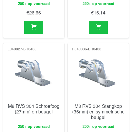
250+ op voorraad
250+ op voorraad
€
26,66
€
16,14
E040827-BH0408
R040836-BH0408
M8 RVS 304 Schroefoog
M8 RVS 304 Stangkop
(27mm) en beugel
(36mm) en symmetrische
beugel
250+ op voorraad
250+ op voorraad