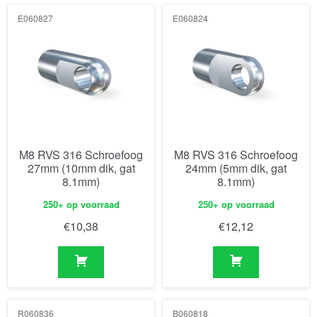
E060827
E060824
M8 RVS 316 Schroefoog
M8 RVS 316 Schroefoog
27mm (10mm dik, gat
24mm (5mm dik, gat
8.1mm)
8.1mm)
250+ op voorraad
250+ op voorraad
€
10,38
€
12,12
R060836
B060818