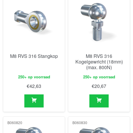
M8 RVS 316 Stangkop
M8 RVS 316
Kogelgewricht (18mm)
(max. 800N)
250+ op voorraad
250+ op voorraad
€
42,63
€
20,67
B060820
B060830