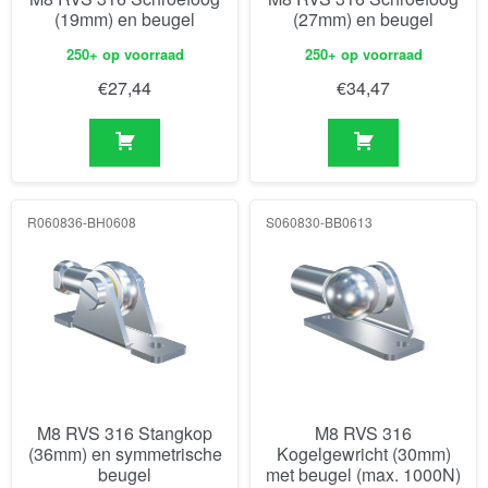
(19mm) en beugel
(27mm) en beugel
250+ op voorraad
250+ op voorraad
€
27,44
€
34,47
R060836-BH0608
S060830-BB0613
M8 RVS 316 Stangkop
M8 RVS 316
(36mm) en symmetrische
Kogelgewricht (30mm)
beugel
met beugel (max. 1000N)