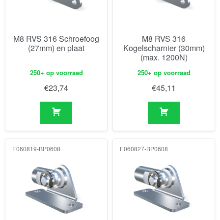
M8 RVS 316 Schroefoog
M8 RVS 316
(27mm) en plaat
Kogelscharnier (30mm)
(max. 1200N)
250+ op voorraad
250+ op voorraad
€
23,74
€
45,11
E060819-BP0608
E060827-BP0608