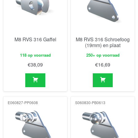
M8 RVS 316 Gaffel
M8 RVS 316 Schroefoog
(19mm) en plaat
118 op voorraad
250+ op voorraad
€
38,09
€
16,69
E060827-PP0608
S060830-PB0613