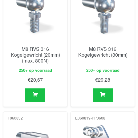
M8 RVS 316
M8 RVS 316
Kogelgewricht (20mm)
Kogelgewricht (30mm)
(max. 800N)
250+ op voorraad
250+ op voorraad
€
20,67
€
29,28
F060832
E060819-PP0608