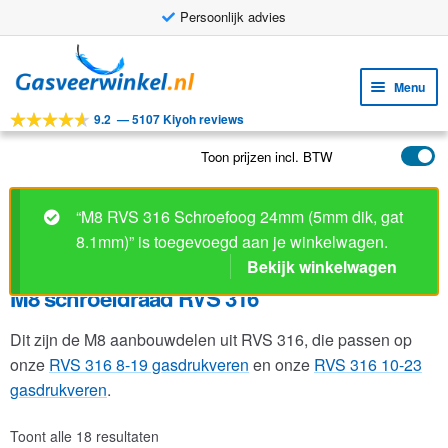
Persoonlijk advies
Ga
Ga
door
naar
Menu
naar
de
9.2
—
5107 Kiyoh reviews
navigatie
inhoud
Subm
Tools
uitv
Toon prijzen incl. BTW
Subm
Producten
uitv
Subm
Toepassingen
“M8 RVS 316 Schroefoog 24mm (5mm dik, gat
uitv
8.1mm)” is toegevoegd aan je winkelwagen.
Subm
Klantenservice
Bekijk winkelwagen
uitv
FAQ
M8 schroefdraad RVS 316
Dit zijn de M8 aanbouwdelen uit RVS 316, die passen op
onze
RVS 316 8-19 gasdrukveren
en onze
RVS 316 10-23
gasdrukveren
.
Toont alle 18 resultaten