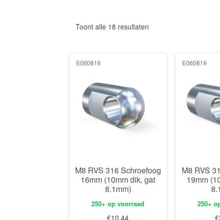
Toont alle 18 resultaten
E060816
E060819
M8 RVS 316 Schroefoog
M8 RVS 31
16mm (10mm dik, gat
19mm (10
8.1mm)
8.
250+ op voorraad
250+ o
€
10,44
€