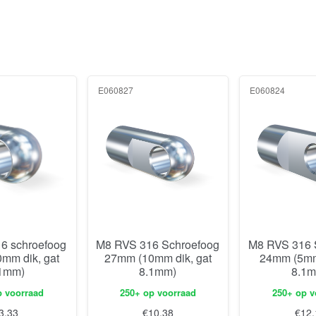
E060827
E060824
6 schroefoog
M8 RVS 316 Schroefoog
M8 RVS 316 
mm dik, gat
27mm (10mm dik, gat
24mm (5mm 
1mm)
8.1mm)
8.1
p voorraad
250+ op voorraad
250+ op v
3,33
€
10,38
€
12,