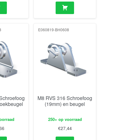
8
E060819-BH0608
Schroefoog
M8 RVS 316 Schroefoog
oekbeugel
(19mm) en beugel
oorraad
250+ op voorraad
66
€
27,44