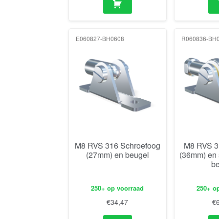
E060827-BH0608
R060836-BH
M8 RVS 316 Schroefoog
M8 RVS 3
(27mm) en beugel
(36mm) en
b
250+ op voorraad
250+ o
€
34,47
€