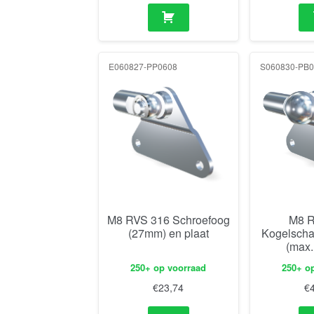
E060827-PP0608
S060830-PB0
M8 RVS 316 Schroefoog
M8 R
(27mm) en plaat
Kogelscha
(max
250+ op voorraad
250+ o
€
23,74
€