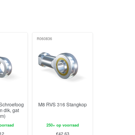
R060836
Schroefoog
M8 RVS 316 Stangkop
dik, gat
mm)
oorraad
250+ op voorraad
12
€
42,63