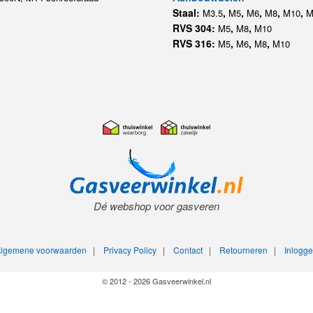
Staal:
,
,
,
,
,
M3.5
M5
M6
M8
M10
M
RVS 304:
,
,
M5
M8
M10
RVS 316:
,
,
,
M5
M6
M8
M10
Dé webshop voor gasveren
lgemene voorwaarden
|
Privacy Policy
|
Contact
|
Retourneren
|
Inlogg
© 2012 - 2026 Gasveerwinkel.nl