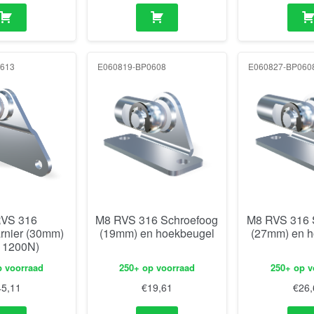
613
E060819-BP0608
E060827-BP060
VS 316
M8 RVS 316 Schroefoog
M8 RVS 316 
rnier (30mm)
(19mm) en hoekbeugel
(27mm) en h
. 1200N)
p voorraad
250+ op voorraad
250+ op v
45,11
€
19,61
€
26,