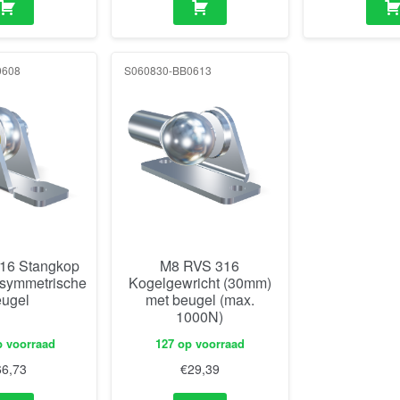
0608
S060830-BB0613
16 Stangkop
M8 RVS 316
 symmetrische
Kogelgewricht (30mm)
eugel
met beugel (max.
1000N)
p voorraad
127 op voorraad
66,73
€
29,39