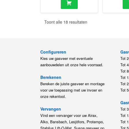
Toont alle 18 resultaten
Configureren
Gas
Kies uw gasveer met eventuele
Tot 
aanbouwdelen uit onze hele voorraad.
Tot 
Tot 
Berekenen
Tot 
Bereken de juiste gasveer en montage
Tot 
voor uw toepassing met uw invoer en
Tot 
onze rekentool.
Gast
Vervangen
Tot 
Vind een vervanger voor uw Airax,
Tot 
Alko, Bansbach, Lesjöfors, Protempo,
Tot 
Stabilus Lift-O-Mat, Suspa gasveer op
Tot 