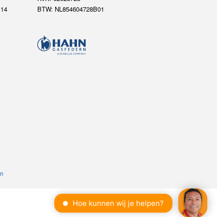
14
BTW: NL854604728B01
en