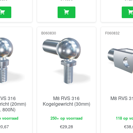
B060830
F060832
VS 316
M8 RVS 316
M8 RVS 31
richt (20mm)
Kogelgewricht (30mm)
. 800N)
p voorraad
250+ op voorraad
118 op v
20,67
€
29,28
€
38,