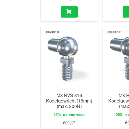
B060818
B060820
M8 RVS 316
M8 R
Kogelgewricht (18mm)
Kogelgew
(max. 800N)
(max
250+ op voorraad
250+ o
€
20,67
€