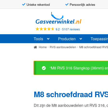
Unieke rekentool
Persoonlijk advies
Ga
Ga
door
naar
naar
de
-
9.2
5107 reviews
navigatie
inhoud
Tools
Producten
Toepassi
Home
RVS aanbouwdelen
M8 schroefdraad RV
“M8 RVS 316 Stangkop (36mm) en 
M8 schroefdraad RVS
Dit zijn de M8 aanbouwdelen uit RVS 316,