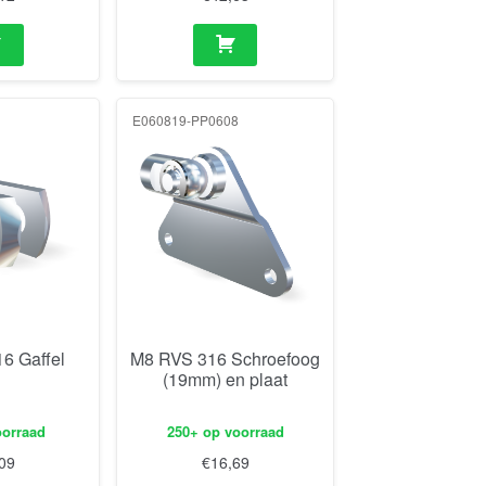
E060819-PP0608
6 Gaffel
M8 RVS 316 Schroefoog
(19mm) en plaat
oorraad
250+ op voorraad
09
€
16,69