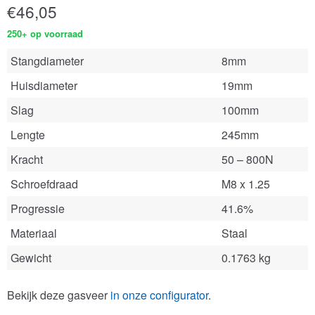
€
46,05
250+ op voorraad
Stangdiameter
8mm
Huisdiameter
19mm
Slag
100mm
Lengte
245mm
Kracht
50 – 800N
Schroefdraad
M8 x 1.25
Progressie
41.6%
Materiaal
Staal
Gewicht
0.1763 kg
Bekijk deze gasveer
in onze configurator
.