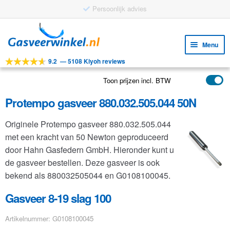
Gratis verzending vanaf €25
Ga
Ga
door
naar
Menu
naar
de
9.2
—
5108 Kiyoh reviews
navigatie
inhoud
Subm
Tools
uitv
Toon prijzen incl. BTW
Subm
Producten
uitv
Protempo gasveer 880.032.505.044 50N
Subm
Toepassingen
uitv
Originele Protempo gasveer 880.032.505.044
Subm
Klantenservice
met een kracht van 50 Newton geproduceerd
uitv
FAQ
door Hahn Gasfedern GmbH. Hieronder kunt u
de gasveer bestellen. Deze gasveer is ook
bekend als 880032505044 en G0108100045.
Gasveer 8-19 slag 100
Artikelnummer: G0108100045