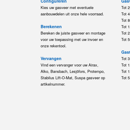
Configureren
Gas
Kies uw gasveer met eventuele
Tot 
aanbouwdelen uit onze hele voorraad.
Tot 
Tot 
Berekenen
Tot 
Bereken de juiste gasveer en montage
Tot 
voor uw toepassing met uw invoer en
Tot 
onze rekentool.
Gast
Vervangen
Tot 
Vind een vervanger voor uw Airax,
Tot 
Alko, Bansbach, Lesjöfors, Protempo,
Tot 
Stabilus Lift-O-Mat, Suspa gasveer op
Tot 
artikelnummer.