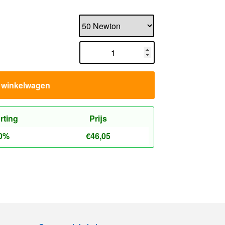
n winkelwagen
rting
Prijs
0%
€
46,05