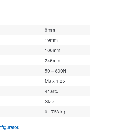
8mm
19mm
100mm
245mm
50 – 800N
M8 x 1.25
41.6%
Staal
0.1763 kg
figurator
.