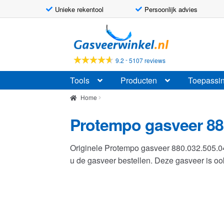
Unieke rekentool
Persoonlijk advies
Ga
Ga
door
naar
naar
de
-
9.2
5107 reviews
navigatie
inhoud
Tools
Producten
Toepassi
Home
Protempo gasveer 88
Originele Protempo gasveer 880.032.505.
u de gasveer bestellen. Deze gasveer is