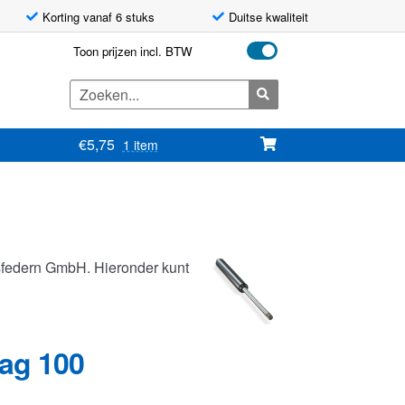
Korting vanaf 6 stuks
Duitse kwaliteit
Toon prijzen incl. BTW
Zoeken
naar:
€
5,75
1 item
sfedern GmbH. Hieronder kunt
lag 100