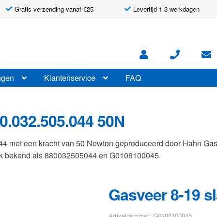
Gratis verzending vanaf €25
Levertijd 1-3 werkdagen
ngen
Klantenservice
FAQ
0.032.505.044 50N
044 met een kracht van 50 Newton geproduceerd door Hahn Ga
 ook bekend als 880032505044 en G0108100045.
Gasveer 8-19 s
Artikelnummer: G0108100045