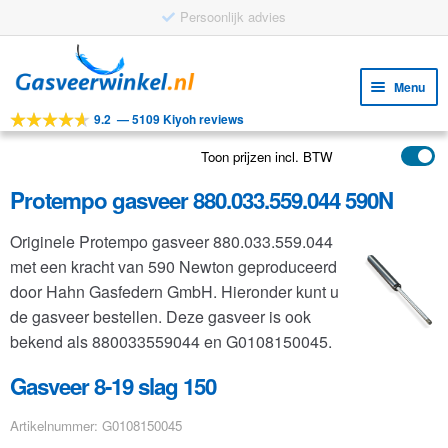
Persoonlijk advies
Ga
Ga
door
naar
Menu
naar
de
9.2
—
5109 Kiyoh reviews
navigatie
inhoud
Subm
Tools
uitv
Toon prijzen incl. BTW
Subm
Producten
uitv
Protempo gasveer 880.033.559.044 590N
Subm
Toepassingen
uitv
Originele Protempo gasveer 880.033.559.044
Subm
Klantenservice
met een kracht van 590 Newton geproduceerd
uitv
FAQ
door Hahn Gasfedern GmbH. Hieronder kunt u
de gasveer bestellen. Deze gasveer is ook
bekend als 880033559044 en G0108150045.
Gasveer 8-19 slag 150
Artikelnummer: G0108150045