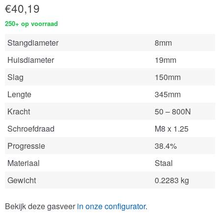
€
40,19
250+ op voorraad
Stangdiameter
8mm
Huisdiameter
19mm
Slag
150mm
Lengte
345mm
Kracht
50 – 800N
Schroefdraad
M8 x 1.25
Progressie
38.4%
Materiaal
Staal
Gewicht
0.2283 kg
Bekijk deze gasveer
in onze configurator
.