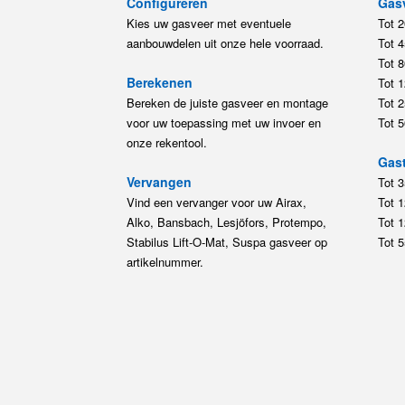
Configureren
Gas
Kies uw gasveer met eventuele
Tot 
aanbouwdelen uit onze hele voorraad.
Tot 
Tot 
Berekenen
Tot 
Bereken de juiste gasveer en montage
Tot 
voor uw toepassing met uw invoer en
Tot 
onze rekentool.
Gast
Vervangen
Tot 
Vind een vervanger voor uw Airax,
Tot 
Alko, Bansbach, Lesjöfors, Protempo,
Tot 
Stabilus Lift-O-Mat, Suspa gasveer op
Tot 
artikelnummer.