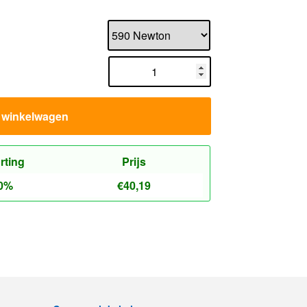
n winkelwagen
rting
Prijs
0%
€
40,19