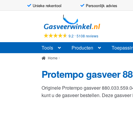
Unieke rekentool
Persoonlijk advies
Ga
Ga
door
naar
naar
de
-
9.2
5108 reviews
navigatie
inhoud
Tools
Producten
Toepassi
Home
Protempo gasveer 88
Originele Protempo gasveer 880.033.559.
kunt u de gasveer bestellen. Deze gasvee