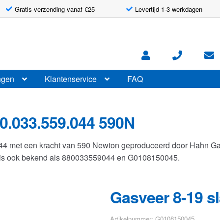
Gratis verzending vanaf €25
Levertijd 1-3 werkdagen
ngen
Klantenservice
FAQ
0.033.559.044 590N
044 met een kracht van 590 Newton geproduceerd door Hahn G
r is ook bekend als 880033559044 en G0108150045.
Gasveer 8-19 s
Artikelnummer: G0108150045