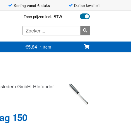
Korting vanaf 6 stuks
Duitse kwaliteit
Toon prijzen incl. BTW
Zoeken
naar:
€
5,84
1 item
asfedern GmbH. Hieronder
lag 150