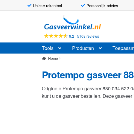
Unieke rekentool
Persoonlijk advies
Ga
Ga
door
naar
naar
de
-
9.2
5108 reviews
navigatie
inhoud
Tools
Producten
Toepassi
Home
Protempo gasveer 88
Originele Protempo gasveer 880.034.522.
kunt u de gasveer bestellen. Deze gasvee