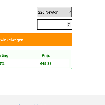
n winkelwagen
rting
Prijs
0%
€
45,33