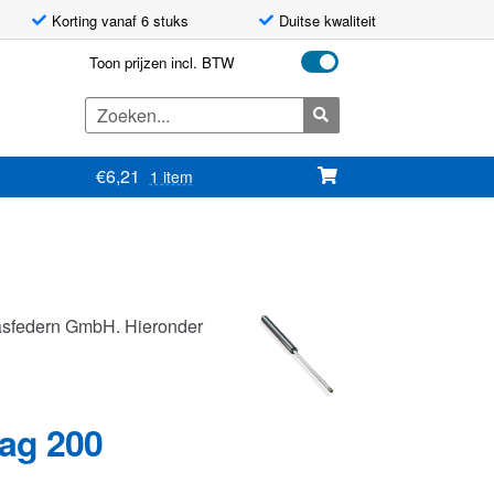
Korting vanaf 6 stuks
Duitse kwaliteit
Toon prijzen incl. BTW
Zoeken
naar:
€
6,21
1 item
asfedern GmbH. Hieronder
lag 200