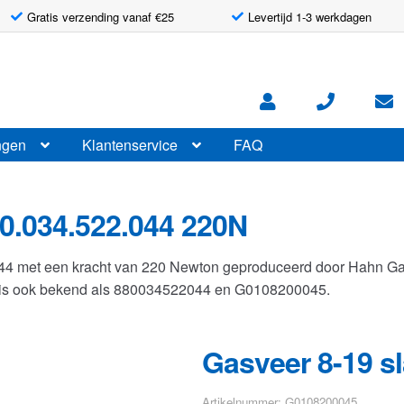
Gratis verzending vanaf €25
Levertijd 1-3 werkdagen
ngen
Klantenservice
FAQ
0.034.522.044 220N
044 met een kracht van 220 Newton geproduceerd door Hahn G
r is ook bekend als 880034522044 en G0108200045.
Gasveer 8-19 s
Artikelnummer: G0108200045