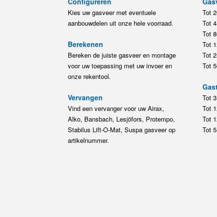
Configureren
Gas
Kies uw gasveer met eventuele
Tot 
aanbouwdelen uit onze hele voorraad.
Tot 
Tot 
Berekenen
Tot 
Bereken de juiste gasveer en montage
Tot 
voor uw toepassing met uw invoer en
Tot 
onze rekentool.
Gast
Vervangen
Tot 
Vind een vervanger voor uw Airax,
Tot 
Alko, Bansbach, Lesjöfors, Protempo,
Tot 
Stabilus Lift-O-Mat, Suspa gasveer op
Tot 
artikelnummer.