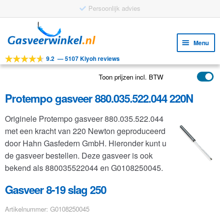
Persoonlijk advies
Ga
Ga
door
naar
Menu
naar
de
9.2
—
5107 Kiyoh reviews
navigatie
inhoud
Subm
Tools
uitv
Toon prijzen incl. BTW
Subm
Producten
uitv
Protempo gasveer 880.035.522.044 220N
Subm
Toepassingen
uitv
Originele Protempo gasveer 880.035.522.044
Subm
Klantenservice
met een kracht van 220 Newton geproduceerd
uitv
FAQ
door Hahn Gasfedern GmbH. Hieronder kunt u
de gasveer bestellen. Deze gasveer is ook
bekend als 880035522044 en G0108250045.
Gasveer 8-19 slag 250
Artikelnummer: G0108250045