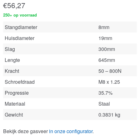
€
56,27
250+ op voorraad
Stangdiameter
8mm
Huisdiameter
19mm
Slag
300mm
Lengte
645mm
Kracht
50 – 800N
Schroefdraad
M8 x 1.25
Progressie
35.7%
Materiaal
Staal
Gewicht
0.3831 kg
Bekijk deze gasveer
in onze configurator
.