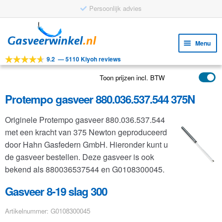
Persoonlijk advies
Ga
Ga
door
naar
Menu
naar
de
9.2
—
5110 Kiyoh reviews
navigatie
inhoud
Subm
Tools
uitv
Toon prijzen incl. BTW
Subm
Producten
uitv
Protempo gasveer 880.036.537.544 375N
Subm
Toepassingen
uitv
Originele Protempo gasveer 880.036.537.544
Subm
Klantenservice
met een kracht van 375 Newton geproduceerd
uitv
FAQ
door Hahn Gasfedern GmbH. Hieronder kunt u
de gasveer bestellen. Deze gasveer is ook
bekend als 880036537544 en G0108300045.
Gasveer 8-19 slag 300
Artikelnummer: G0108300045