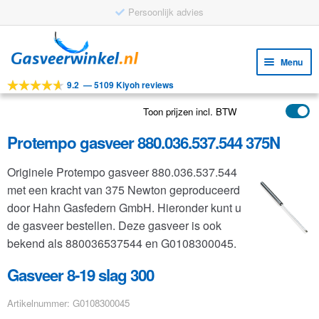
Persoonlijk advies
Ga
Ga
door
naar
Menu
naar
de
9.2
—
5109 Kiyoh reviews
navigatie
inhoud
Subm
Tools
uitv
Toon prijzen incl. BTW
Subm
Producten
uitv
Protempo gasveer 880.036.537.544 375N
Subm
Toepassingen
uitv
Originele Protempo gasveer 880.036.537.544
Subm
Klantenservice
met een kracht van 375 Newton geproduceerd
uitv
FAQ
door Hahn Gasfedern GmbH. Hieronder kunt u
de gasveer bestellen. Deze gasveer is ook
bekend als 880036537544 en G0108300045.
Gasveer 8-19 slag 300
Artikelnummer: G0108300045