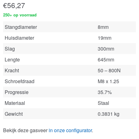
€
56,27
250+ op voorraad
Stangdiameter
8mm
Huisdiameter
19mm
Slag
300mm
Lengte
645mm
Kracht
50 – 800N
Schroefdraad
M8 x 1.25
Progressie
35.7%
Materiaal
Staal
Gewicht
0.3831 kg
Bekijk deze gasveer
in onze configurator
.