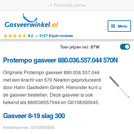
Persoonlijk advies
Ga
Ga
door
naar
Menu
naar
de
9.2
—
5107 Kiyoh reviews
navigatie
inhoud
Subm
Tools
uitv
Toon prijzen incl. BTW
Subm
Producten
uitv
Protempo gasveer 880.036.557.044 570N
Subm
Toepassingen
uitv
Originele Protempo gasveer 880.036.557.044
Subm
Klantenservice
met een kracht van 570 Newton geproduceerd
uitv
FAQ
door Hahn Gasfedern GmbH. Hieronder kunt u
de gasveer bestellen. Deze gasveer is ook
bekend als 880036557044 en G0108300045.
Gasveer 8-19 slag 300
Artikelnummer: G0108300045