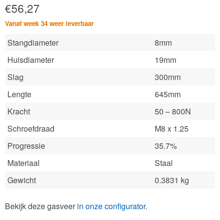
€
56,27
Vanaf week 34 weer leverbaar
Stangdiameter
8mm
Huisdiameter
19mm
Slag
300mm
Lengte
645mm
Kracht
50 – 800N
Schroefdraad
M8 x 1.25
Progressie
35.7%
Materiaal
Staal
Gewicht
0.3831 kg
Bekijk deze gasveer
in onze configurator
.