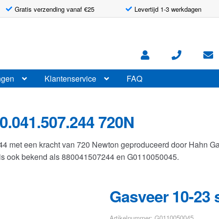
Gratis verzending vanaf €25
Levertijd 1-3 werkdagen
ngen
Klantenservice
FAQ
0.041.507.244 720N
244 met een kracht van 720 Newton geproduceerd door Hahn G
r is ook bekend als 880041507244 en G0110050045.
Gasveer 10-23 
Artikelnummer: G0110050045