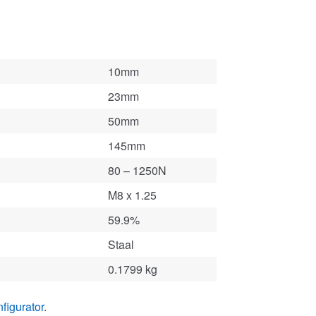
10mm
23mm
50mm
145mm
80 – 1250N
M8 x 1.25
59.9%
Staal
0.1799 kg
figurator
.