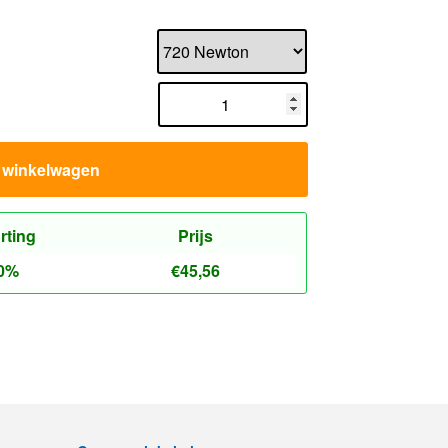
n winkelwagen
rting
Prijs
0%
€
45,56