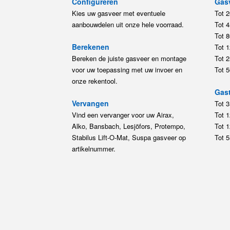
Configureren
Gas
Kies uw gasveer met eventuele
Tot 
aanbouwdelen uit onze hele voorraad.
Tot 
Tot 
Berekenen
Tot 
Bereken de juiste gasveer en montage
Tot 
voor uw toepassing met uw invoer en
Tot 
onze rekentool.
Gast
Vervangen
Tot 
Vind een vervanger voor uw Airax,
Tot 
Alko, Bansbach, Lesjöfors, Protempo,
Tot 
Stabilus Lift-O-Mat, Suspa gasveer op
Tot 
artikelnummer.