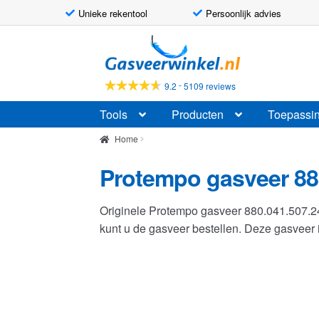
Unieke rekentool
Persoonlijk advies
Ga
Ga
door
naar
naar
de
-
9.2
5109 reviews
navigatie
inhoud
Tools
Producten
Toepassi
Home
Protempo gasveer 88
Originele Protempo gasveer 880.041.507.
kunt u de gasveer bestellen. Deze gasvee