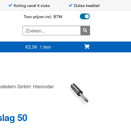
Korting vanaf 6 stuks
Duitse kwaliteit
Toon prijzen incl. BTW
Zoeken
naar:
€
2,36
1 item
asfedern GmbH. Hieronder
slag 50