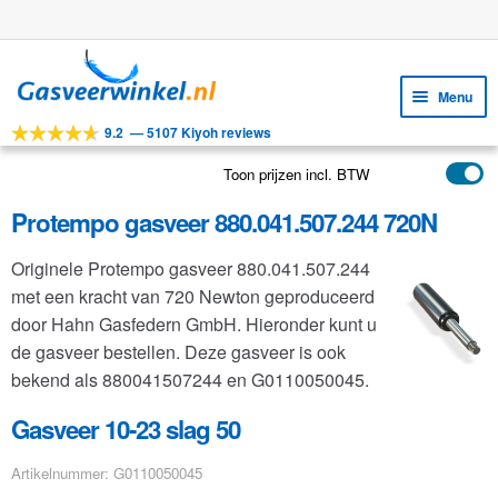
Gratis verzending vanaf €25
Ga
Ga
door
naar
Menu
naar
de
9.2
—
5107 Kiyoh reviews
navigatie
inhoud
Subm
Tools
uitv
Toon prijzen incl. BTW
Subm
Producten
uitv
Protempo gasveer 880.041.507.244 720N
Subm
Toepassingen
uitv
Originele Protempo gasveer 880.041.507.244
Subm
Klantenservice
met een kracht van 720 Newton geproduceerd
uitv
FAQ
door Hahn Gasfedern GmbH. Hieronder kunt u
de gasveer bestellen. Deze gasveer is ook
bekend als 880041507244 en G0110050045.
Gasveer 10-23 slag 50
Artikelnummer: G0110050045