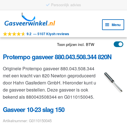
Persoonlijk advies
Ga
Ga
door
naar
Menu
naar
de
9.2
—
5107 Kiyoh reviews
navigatie
inhoud
Subm
Tools
uitv
Toon prijzen incl. BTW
Subm
Producten
uitv
Protempo gasveer 880.043.508.344 820N
Subm
Toepassingen
uitv
Originele Protempo gasveer 880.043.508.344
Subm
Klantenservice
met een kracht van 820 Newton geproduceerd
uitv
FAQ
door Hahn Gasfedern GmbH. Hieronder kunt u
de gasveer bestellen. Deze gasveer is ook
bekend als 880043508344 en G0110150045.
Gasveer 10-23 slag 150
Artikelnummer: G0110150045