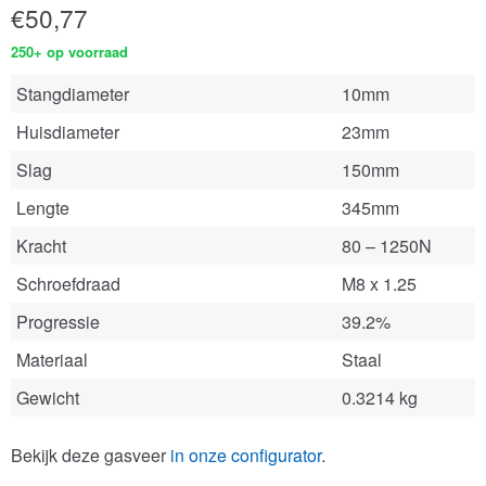
€
50,77
250+ op voorraad
Stangdiameter
10mm
Huisdiameter
23mm
Slag
150mm
Lengte
345mm
Kracht
80 – 1250N
Schroefdraad
M8 x 1.25
Progressie
39.2%
Materiaal
Staal
Gewicht
0.3214 kg
Bekijk deze gasveer
in onze configurator
.