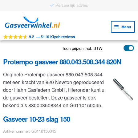
Persoonlijk advies
Ga
Ga
door
naar
Menu
naar
de
9.2
—
5110 Kiyoh reviews
navigatie
inhoud
Subm
Tools
uitv
Toon prijzen incl. BTW
Subm
Producten
uitv
Protempo gasveer 880.043.508.344 820N
Subm
Toepassingen
uitv
Originele Protempo gasveer 880.043.508.344
Subm
Klantenservice
met een kracht van 820 Newton geproduceerd
uitv
FAQ
door Hahn Gasfedern GmbH. Hieronder kunt u
de gasveer bestellen. Deze gasveer is ook
bekend als 880043508344 en G0110150045.
Gasveer 10-23 slag 150
Artikelnummer: G0110150045