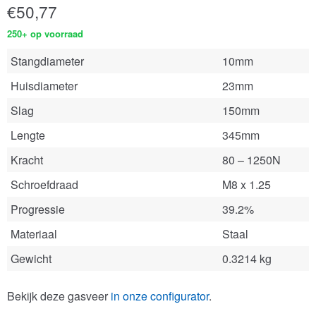
€
50,77
250+ op voorraad
Stangdiameter
10mm
Huisdiameter
23mm
Slag
150mm
Lengte
345mm
Kracht
80 – 1250N
Schroefdraad
M8 x 1.25
Progressie
39.2%
Materiaal
Staal
Gewicht
0.3214 kg
Bekijk deze gasveer
in onze configurator
.